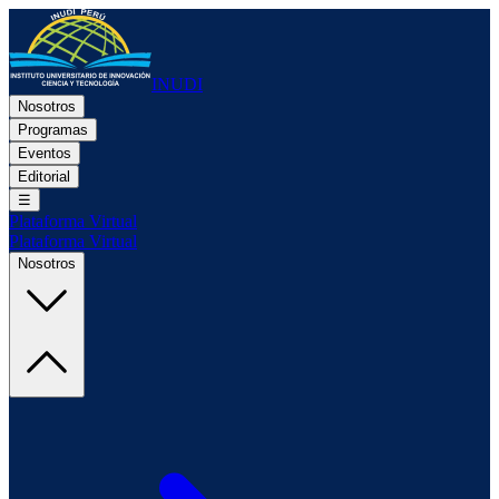
INUDI
Nosotros
Programas
Eventos
Editorial
☰
Plataforma Virtual
Plataforma Virtual
Nosotros