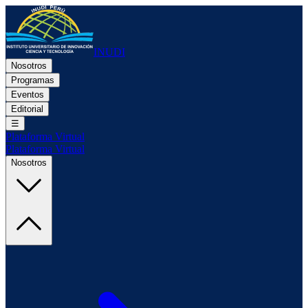
INUDI
Nosotros
Programas
Eventos
Editorial
☰
Plataforma Virtual
Plataforma Virtual
Nosotros