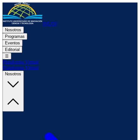
INUDI
Nosotros
Programas
Eventos
Editorial
☰
Plataforma Virtual
Plataforma Virtual
Nosotros